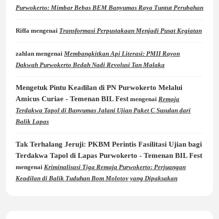
Purwokerto: Mimbar Bebas BEM Banyumas Raya Tuntut Perubahan
Riffa
mengenai
Transformasi Perpustakaan Menjadi Pusat Kegiatan
zahlan
mengenai
Membangkitkan Api Literasi: PMII Rayon
Dakwah Purwokerto Bedah Nadi Revolusi Tan Malaka
Mengetuk Pintu Keadilan di PN Purwokerto Melalui
Amicus Curiae - Temenan BIL Fest
mengenai
Remaja
Terdakwa Tapol di Banyumas Jalani Ujian Paket C Susulan dari
Balik Lapas
Tak Terhalang Jeruji: PKBM Perintis Fasilitasi Ujian bagi
Terdakwa Tapol di Lapas Purwokerto - Temenan BIL Fest
mengenai
Kriminalisasi Tiga Remaja Purwokerto: Perjuangan
Keadilan di Balik Tuduhan Bom Molotov yang Dipaksakan