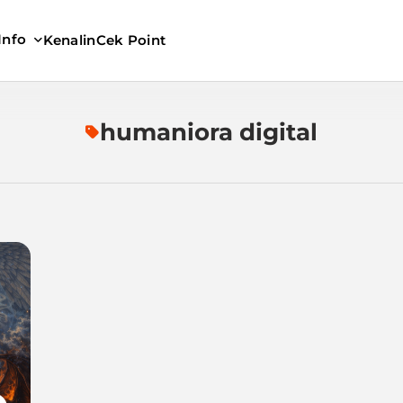
Info
Kenalin
Cek Point
humaniora digital