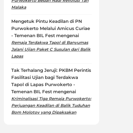
Purwokerto Bedah Nadi Revolusi Tan
Malaka
Mengetuk Pintu Keadilan di PN
Purwokerto Melalui Amicus Curiae
- Temenan BIL Fest
mengenai
Remaja Terdakwa Tapol di Banyumas
Jalani Ujian Paket C Susulan dari Balik
Lapas
Tak Terhalang Jeruji: PKBM Perintis
Fasilitasi Ujian bagi Terdakwa
Tapol di Lapas Purwokerto -
Temenan BIL Fest
mengenai
Kriminalisasi Tiga Remaja Purwokerto:
Perjuangan Keadilan di Balik Tuduhan
Bom Molotov yang Dipaksakan