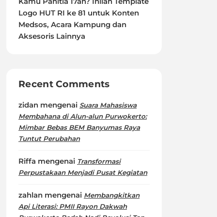
Kamu Panitia 17an? Inilah Template
Logo HUT RI ke 81 untuk Konten
Medsos, Acara Kampung dan
Aksesoris Lainnya
Recent Comments
zidan
mengenai
Suara Mahasiswa
Membahana di Alun-alun Purwokerto:
Mimbar Bebas BEM Banyumas Raya
Tuntut Perubahan
Riffa
mengenai
Transformasi
Perpustakaan Menjadi Pusat Kegiatan
zahlan
mengenai
Membangkitkan
Api Literasi: PMII Rayon Dakwah