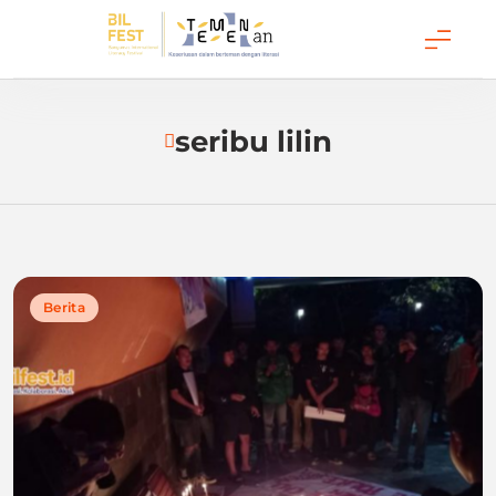
Temenan BIL Fest
seribu lilin
Berita