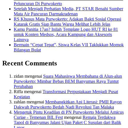
Peluncuran Di Purwokerto
Setelah Menjadi Perhatian Media, PT STAR Benahi Sumber
Mata Air Pancuran Darmakradenan
RS Khusus Mata Purwokerto: Adakan Bakti Sosial Operasi
Katarak Gratis Siap Bantu Warga Melihat Lebih Jelas
Kamu Panitia 17an? Inilah Template Logo HUT RI ke 81
untuk Konten Medsos, Acara Kampung dan Aksesoris
Lainnya
Bermain “Cepat Tepat”, Siswa Kelas VII Taklukkan Momok
Bilangan Bulat
Recent Comments
zidan
mengenai
Suara Mahasiswa Membahana di Alun-alun
Purwokerto: Mimbar Bebas BEM Banyumas Raya Tuntut
Perubahan
Riffa
mengenai
Transformasi Perpustakaan Menjadi Pusat
Kegiatan
zahlan
mengenai
Membangkitkan Api Literasi: PMII Rayon
Dakwah Purwokerto Bedah Nadi Revolusi Tan Malaka
Mengetuk Pintu Keadilan di PN Purwokerto Melalui Amicus
Curiae - Temenan BIL Fest
mengenai
Remaja Terdakwa
Tapol di Banyumas Jalani Ujian Paket C Susulan dari Balik
Lapas