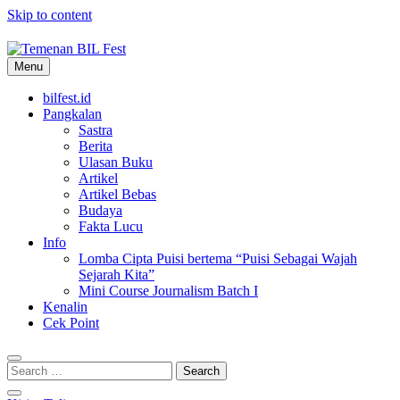
Skip to content
Menu
Temenan BIL Fest
bilfest.id
Pangkalan
Sastra
Berita
Ulasan Buku
Artikel
Artikel Bebas
Budaya
Fakta Lucu
Info
Lomba Cipta Puisi bertema “Puisi Sebagai Wajah
Sejarah Kita”
Mini Course Journalism Batch I
Kenalin
Cek Point