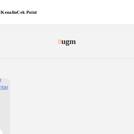
Kenalin
Cek Point
ugm