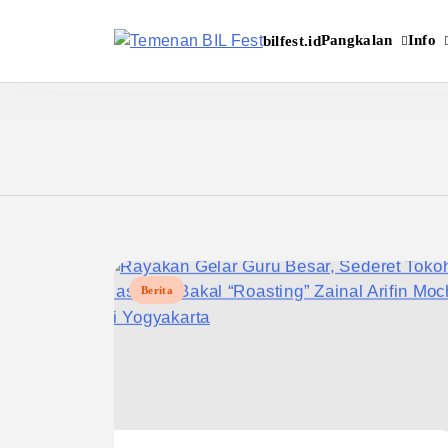
Pangkalan
Info
bilfest.id
Temenan BIL Fest
Berita