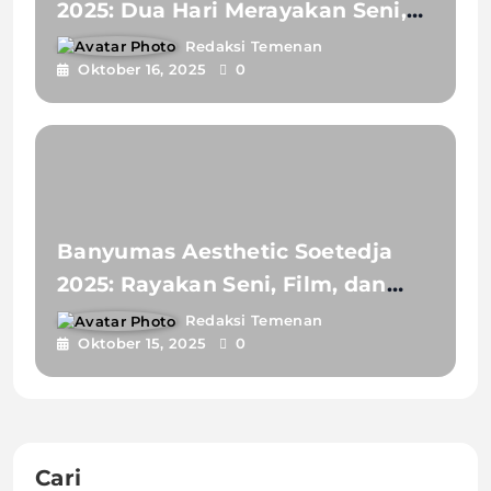
2025: Dua Hari Merayakan Seni,
Warisan, dan Semangat
Redaksi Temenan
Oktober 16, 2025
0
Banyumas
Banyumas Aesthetic Soetedja
2025: Rayakan Seni, Film, dan
Puisi di Jantung Purwokerto
Redaksi Temenan
Oktober 15, 2025
0
Cari