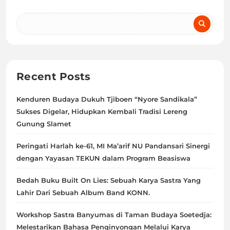
Recent Posts
Kenduren Budaya Dukuh Tjiboen “Nyore Sandikala”
Sukses Digelar, Hidupkan Kembali Tradisi Lereng
Gunung Slamet
Peringati Harlah ke-61, MI Ma’arif NU Pandansari Sinergi
dengan Yayasan TEKUN dalam Program Beasiswa
Bedah Buku Built On Lies: Sebuah Karya Sastra Yang
Lahir Dari Sebuah Album Band KONN.
Workshop Sastra Banyumas di Taman Budaya Soetedja:
Melestarikan Bahasa Penginyongan Melalui Karya