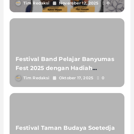
Tim Redaksi
November 12, 2025
0
Festival Band Pelajar Banyumas
Fest 2025 dengan Hadiah
Fantastis dan Guest Star
Tim Redaksi
Oktober 17, 2025
0
Legendaris, Lihat Cara Daftarnya.
Festival Taman Budaya Soetedja