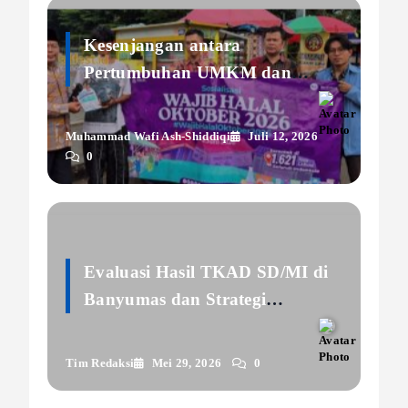
Kesenjangan antara
Pertumbuhan UMKM dan
Kesiapan Sertifikasi Halal
Muhammad Wafi Ash-Shiddiqi
Juli 12, 2026
0
Evaluasi Hasil TKAD SD/MI di
Banyumas dan Strategi
Akselerasi Pembelajaran IPAS
Berbasis Literasi Masa Depan
Tim Redaksi
Mei 29, 2026
0