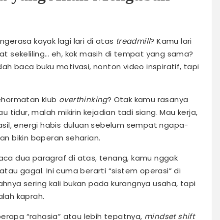
erasa kayak lagi lari di atas
treadmill
? Kamu lari
hat sekeliling… eh, kok masih di tempat yang sama?
ah baca buku motivasi, nonton video inspiratif, tapi
ehormatan klub
overthinking
? Otak kamu rasanya
tidur, malah mikirin kejadian tadi siang. Mau kerja,
sil, energi habis duluan sebelum sempat ngapa-
dan bikin baperan seharian.
ca dua paragraf di atas, tenang, kamu nggak
atau gagal. Ini cuma berarti “sistem operasi” di
ahnya sering kali bukan pada kurangnya usaha, tapi
alah kaprah.
beberapa “rahasia” atau lebih tepatnya,
mindset shift