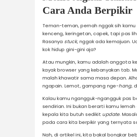
Cara Anda Berpikir
Teman-teman, pernah nggak sih kamu ng
kenceng, keringetan, capek, tapi pas li
Rasanya
stuck
, nggak ada kemajuan. Ud
kok hidup gini-gini aja?
Atau mungkin, kamu adalah anggota k
kayak browser yang kebanyakan tab. Mau 
malah khawatir sama masa depan. Alha
ngapain. Lemot, gampang nge-
hang
, 
Kalau kamu ngangguk-ngangguk pas ba
sendirian. Ini bukan berarti kamu lemah 
kepala kita butuh sedikit
update
. Masal
pada cara kita berpikir yang ternyata s
Nah, di artikel ini, kita bakal bongkar 