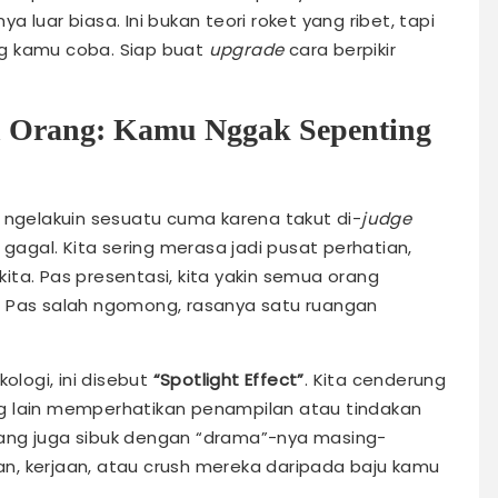
 luar biasa. Ini bukan teori roket yang ribet, tapi
ung kamu coba. Siap buat
upgrade
cara berpikir
n Orang: Kamu Nggak Sepenting
 ngelakuin sesuatu cuma karena takut di-
judge
 gagal. Kita sering merasa jadi pusat perhatian,
ta. Pas presentasi, kita yakin semua orang
. Pas salah ngomong, rasanya satu ruangan
ologi, ini disebut
“Spotlight Effect”
. Kita cenderung
g lain memperhatikan penampilan atau tindakan
ang juga sibuk dengan “drama”-nya masing-
han, kerjaan, atau crush mereka daripada baju kamu