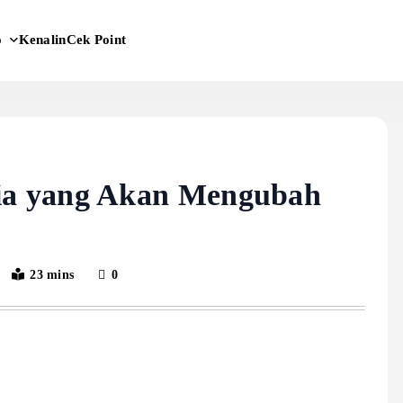
o
Kenalin
Cek Point
a yang Akan Mengubah
23 mins
0