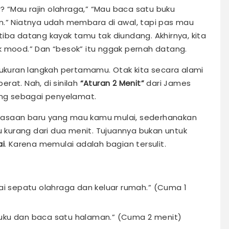
r? “Mau rajin olahraga,” “Mau baca satu buku
n.” Niatnya udah membara di awal, tapi pas mau
iba datang kayak tamu tak diundang. Akhirnya, kita
ggak mood.” Dan “besok” itu nggak pernah datang.
 ukuran langkah pertamamu. Otak kita secara alami
rat. Nah, di sinilah
“Aturan 2 Menit”
dari James
ang sebagai penyelamat.
iasaan baru yang mau kamu mulai, sederhanakan
tu kurang dari dua menit. Tujuannya bukan untuk
i
. Karena memulai adalah bagian tersulit.
kai sepatu olahraga dan keluar rumah.” (Cuma 1
buku dan baca satu halaman.” (Cuma 2 menit)