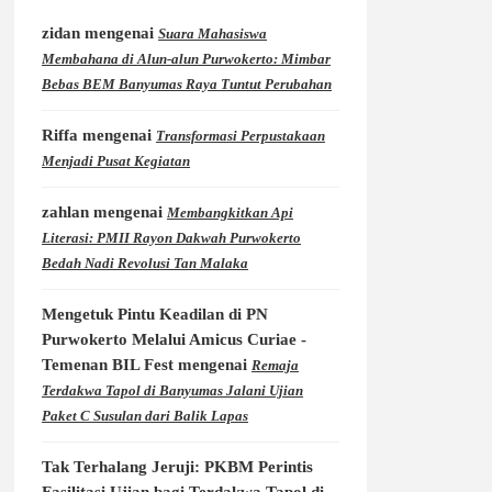
zidan
mengenai
Suara Mahasiswa
Membahana di Alun-alun Purwokerto: Mimbar
Bebas BEM Banyumas Raya Tuntut Perubahan
Riffa
mengenai
Transformasi Perpustakaan
Menjadi Pusat Kegiatan
zahlan
mengenai
Membangkitkan Api
Literasi: PMII Rayon Dakwah Purwokerto
Bedah Nadi Revolusi Tan Malaka
Mengetuk Pintu Keadilan di PN
Purwokerto Melalui Amicus Curiae -
Temenan BIL Fest
mengenai
Remaja
Terdakwa Tapol di Banyumas Jalani Ujian
Paket C Susulan dari Balik Lapas
Tak Terhalang Jeruji: PKBM Perintis
Fasilitasi Ujian bagi Terdakwa Tapol di