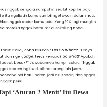
rus nggak sengaja numpahin sedikit kopi ke baju.
e itu ngeliatin kamu sambil ngetawain dalam hati.
ahkan nggak sadar kamu ada. Yang 10% lagi mungkin
 Dunia mereka nggak berputar di sekeliling noda
akut dinilai, coba lakukan
“Tes So What?”
. Tanya
ihat dan nge-
judge
, terus kenapa?
So what?
Apakah
dipecat besok?” Jawabannya hampir selalu: “Nggak
k sepenting itu di pikiran orang lain justru
ncoba hal baru, berani jadi diri sendiri, dan nggak
nggak perlu.
Tapi ‘Aturan 2 Menit’ Itu Dewa