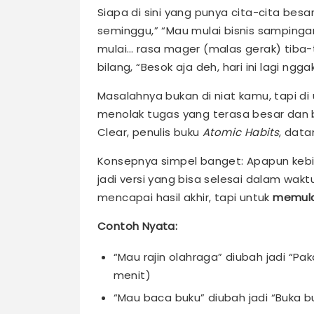
Siapa di sini yang punya cita-cita besa
seminggu,” “Mau mulai bisnis sampinga
mulai… rasa mager (malas gerak) tiba-t
bilang, “Besok aja deh, hari ini lagi n
Masalahnya bukan di niat kamu, tapi di
menolak tugas yang terasa besar dan be
Clear, penulis buku
Atomic Habits
, dat
Konsepnya simpel banget: Apapun keb
jadi versi yang bisa selesai dalam wak
mencapai hasil akhir, tapi untuk
memula
Contoh Nyata:
“Mau rajin olahraga” diubah jadi “Pa
menit)
“Mau baca buku” diubah jadi “Buka 