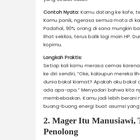
Contoh Nyata:
Kamu datang ke kafe, te
Kamu panik, ngerasa semua mata di kaf
Padahal, 90% orang di sana mungkin b
lihat sekilas, terus balik lagi main HP.
kopimu.
Langkah Praktis:
Setiap kali kamu merasa cemas karena t
ke diri sendiri, “Oke, kalaupun mereka l
dunia bakal kiamat? Apakah aku bakal 
ada apa-apa.” Menyadari bahwa kita ngga
membebaskan. Kamu jadi lebih berani me
buang-buang energi buat asumsi yang 
2. Mager Itu Manusiawi, 
Penolong