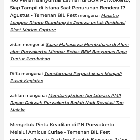
100 Penari Banyumas Latihan di GOR Purwokerto,
Siap Tampil di Istana Saat Penurunan Bendera 17
Agustus - Temenan BIL Fest
mengenai
Maestro
Lengger Rianto Diundang ke Jenewa untuk Residensi
Riset Motion Capture
zidan
mengenai
Suara Mahasiswa Membahana di Alun-
alun Purwokerto: Mimbar Bebas BEM Banyumas Raya
Tuntut Perubahan
Riffa
mengenai
Transformasi Perpustakaan Menjadi
Pusat Kegiatan
zahlan
mengenai
Membangkitkan Api Literasi: PMII
Rayon Dakwah Purwokerto Bedah Nadi Revolusi Tan
Malaka
Mengetuk Pintu Keadilan di PN Purwokerto
Melalui Amicus Curiae - Temenan BIL Fest
mengenai
Remaja Terdakwa Tapol di Banyumas Jalani