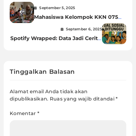
September 5, 2025
Mahasiswa Kelompok KKN 075
Wanaraja Universitas
September 6, 2025
Muhammadiyah Purwokerto
Spotify Wrapped: Data Jadi Cerita,
Kembangkan Inovasi Permen
Bukan Sekadar Laporan
Gummy Wortel di Desa Wanaraja
Tinggalkan Balasan
Alamat email Anda tidak akan
dipublikasikan.
Ruas yang wajib ditandai
*
Komentar
*