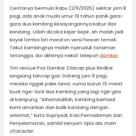
Ceritanya bermula Rabu (2/9/2025) sekitar jam 8
pagi, ada anak muda umur 19 tahun panik gara-
gara dua kambing kesayangannya kabur dari
kandang. Udah dicoba kejar-kejar, eh malah jadi
kayak lomba lari maraton versi hewan ternak.
Takut kambingnya malah nyeruduk tanaman
tetangga, doi akhirnya nekat telepon
damkar
.
Tim rescue Pos Damkar Cilacap plus Redkar
langsung tancap gas. Dateng jam 9 pagi,
mereka nggak pake lama: cuma butuh 15 menit
buat nge-
lock
dua kambing yang lagi
nge-gas
di kampung. “Alhamdulillah, kambing berhasil
kami amankan dan balik kandang dengan
selamat,” kata Supriyadi, Kasi Pemadaman dan
Penyelamatan, sambil senyum tipis ala
main
character
.