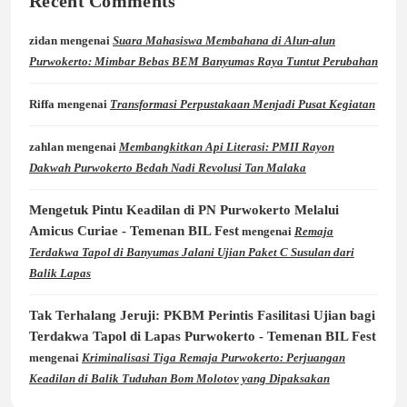
Recent Comments
zidan
mengenai
Suara Mahasiswa Membahana di Alun-alun
Purwokerto: Mimbar Bebas BEM Banyumas Raya Tuntut Perubahan
Riffa
mengenai
Transformasi Perpustakaan Menjadi Pusat Kegiatan
zahlan
mengenai
Membangkitkan Api Literasi: PMII Rayon
Dakwah Purwokerto Bedah Nadi Revolusi Tan Malaka
Mengetuk Pintu Keadilan di PN Purwokerto Melalui
Amicus Curiae - Temenan BIL Fest
mengenai
Remaja
Terdakwa Tapol di Banyumas Jalani Ujian Paket C Susulan dari
Balik Lapas
Tak Terhalang Jeruji: PKBM Perintis Fasilitasi Ujian bagi
Terdakwa Tapol di Lapas Purwokerto - Temenan BIL Fest
mengenai
Kriminalisasi Tiga Remaja Purwokerto: Perjuangan
Keadilan di Balik Tuduhan Bom Molotov yang Dipaksakan