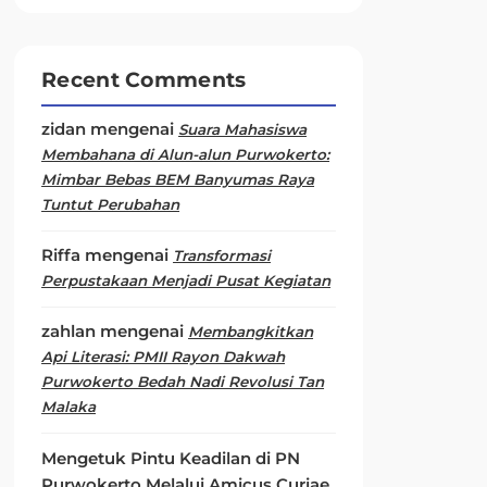
Recent Comments
zidan
mengenai
Suara Mahasiswa
Membahana di Alun-alun Purwokerto:
Mimbar Bebas BEM Banyumas Raya
Tuntut Perubahan
Riffa
mengenai
Transformasi
Perpustakaan Menjadi Pusat Kegiatan
zahlan
mengenai
Membangkitkan
Api Literasi: PMII Rayon Dakwah
Purwokerto Bedah Nadi Revolusi Tan
Malaka
Mengetuk Pintu Keadilan di PN
Purwokerto Melalui Amicus Curiae