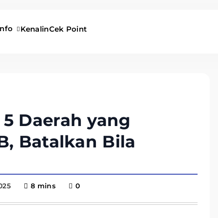
Info
Kenalin
Cek Point
 5 Daerah yang
B, Batalkan Bila
025
8 mins
0