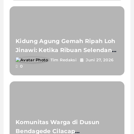
Kidung Agung Gemah Ripah Loh
Jinawi: Ketika Ribuan Selendang
Lengger Menari Merawat Bumi
Tim Redaksi
Juni 27, 2026
0
Banyumas
Komunitas Warga di Dusun
Bendagede Cilacap