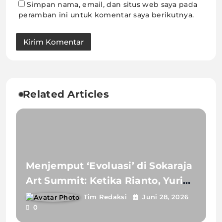
Simpan nama, email, dan situs web saya pada
peramban ini untuk komentar saya berikutnya.
Related Articles
Menjemput ‘Evoluasi’ di Sokaraja
Art Summit: Ketika Rianto, Yurika
dan Para Seniman Menyapa Jiwa-
Tim Redaksi
Juni 28, 2026
0
Jiwa Egaliter