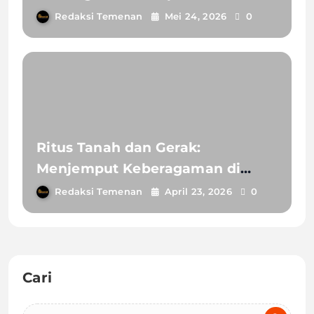
Kolaborasikan Barzanji, Calung
Redaksi Temenan
Mei 24, 2026
0
dan Wayang
Ritus Tanah dan Gerak:
Menjemput Keberagaman di
Banyumas Ngibing Menari 24
Redaksi Temenan
April 23, 2026
0
Jam 2026
Cari