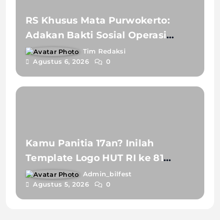
RS Khusus Mata Purwokerto:
Adakan Bakti Sosial Operasi
Katarak Gratis Siap Bantu Warga
Tim Redaksi
Agustus 6, 2026
0
Melihat Lebih Jelas
Kamu Panitia 17an? Inilah
Template Logo HUT RI ke 81
untuk Konten Medsos, Acara
Admin_bilfest
Agustus 5, 2026
0
Kampung dan Aksesoris Lainnya