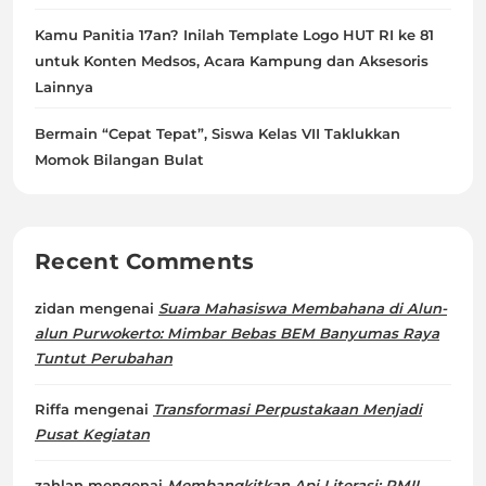
Kamu Panitia 17an? Inilah Template Logo HUT RI ke 81
untuk Konten Medsos, Acara Kampung dan Aksesoris
Lainnya
Bermain “Cepat Tepat”, Siswa Kelas VII Taklukkan
Momok Bilangan Bulat
Recent Comments
zidan
mengenai
Suara Mahasiswa Membahana di Alun-
alun Purwokerto: Mimbar Bebas BEM Banyumas Raya
Tuntut Perubahan
Riffa
mengenai
Transformasi Perpustakaan Menjadi
Pusat Kegiatan
zahlan
mengenai
Membangkitkan Api Literasi: PMII