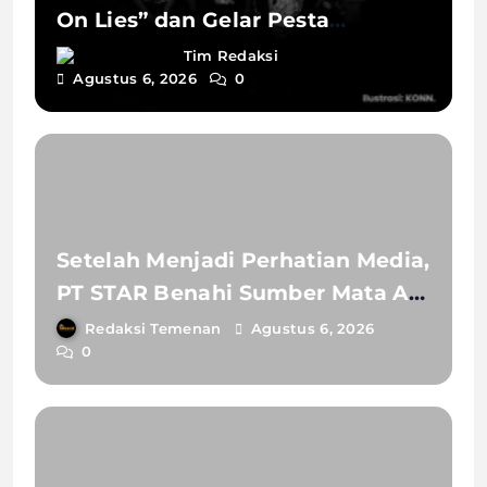
On Lies” dan Gelar Pesta
Peluncuran Di Purwokerto
Tim Redaksi
Agustus 6, 2026
0
Setelah Menjadi Perhatian Media,
PT STAR Benahi Sumber Mata Air
Pancuran Darmakradenan
Redaksi Temenan
Agustus 6, 2026
0