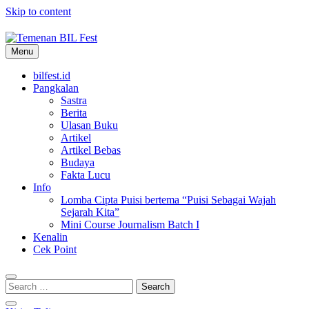
Skip to content
Menu
Temenan BIL Fest
bilfest.id
Pangkalan
Sastra
Berita
Ulasan Buku
Artikel
Artikel Bebas
Budaya
Fakta Lucu
Info
Lomba Cipta Puisi bertema “Puisi Sebagai Wajah
Sejarah Kita”
Mini Course Journalism Batch I
Kenalin
Cek Point