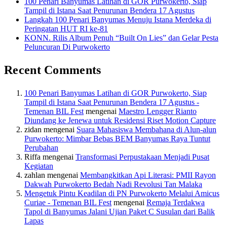
100 Penari Banyumas Latihan di GOR Purwokerto, Siap
Tampil di Istana Saat Penurunan Bendera 17 Agustus
Langkah 100 Penari Banyumas Menuju Istana Merdeka di
Peringatan HUT RI ke-81
KONN. Rilis Album Penuh “Built On Lies” dan Gelar Pesta
Peluncuran Di Purwokerto
Recent Comments
100 Penari Banyumas Latihan di GOR Purwokerto, Siap
Tampil di Istana Saat Penurunan Bendera 17 Agustus -
Temenan BIL Fest
mengenai
Maestro Lengger Rianto
Diundang ke Jenewa untuk Residensi Riset Motion Capture
zidan
mengenai
Suara Mahasiswa Membahana di Alun-alun
Purwokerto: Mimbar Bebas BEM Banyumas Raya Tuntut
Perubahan
Riffa
mengenai
Transformasi Perpustakaan Menjadi Pusat
Kegiatan
zahlan
mengenai
Membangkitkan Api Literasi: PMII Rayon
Dakwah Purwokerto Bedah Nadi Revolusi Tan Malaka
Mengetuk Pintu Keadilan di PN Purwokerto Melalui Amicus
Curiae - Temenan BIL Fest
mengenai
Remaja Terdakwa
Tapol di Banyumas Jalani Ujian Paket C Susulan dari Balik
Lapas